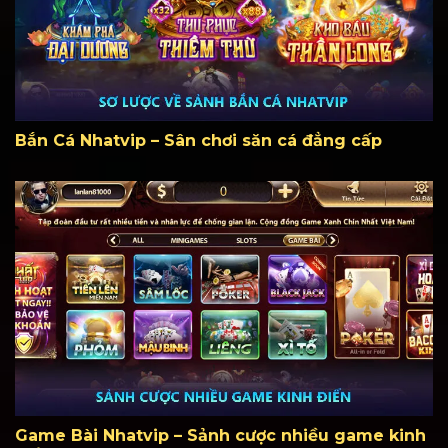
Bắn Cá Nhatvip – Sân chơi săn cá đẳng cấp
Game Bài Nhatvip – Sảnh cược nhiều game kinh