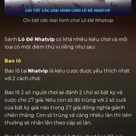
Chi tiết các loại hình chơi Lô Đề Nhatvip
Sảnh
Lô Đề Nhatvip
có khá nhiều kiểu chơi và mỗi
loại có một điểm thú vị riêng như sau:
Bao lô
Bao lô tại
Nhatvip
là kiểu cược được yêu thích nhất
với 2 cách chơi:
Bao lô 2 số: người chơi sẽ đánh 2 chữ số bất kỳ và
cược cho 27 giải. Nếu con số đó trùng với 2 số cuối
của bất kỳ giải nào trong 27 giải đồng nghĩa giành
chiến thắng. Con số trúng về càng nhiều lần thì tiền
thưởng sẽ nhân lên theo cấp số lần.