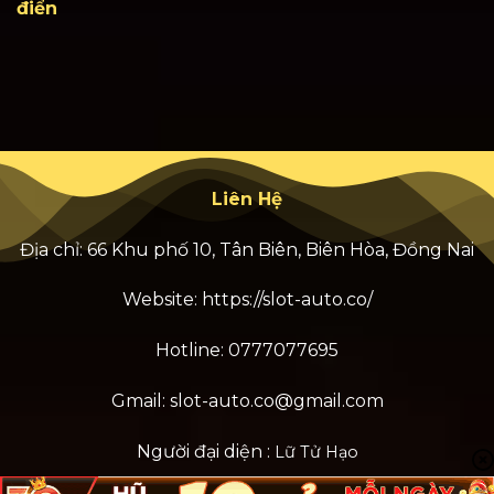
điển
Liên Hệ
Địa chỉ: 66 Khu phố 10, Tân Biên, Biên Hòa, Đồng Nai
Website: https://slot-auto.co/
Hotline: 0777077695
Gmail:
slot-auto.co@gmail.com
Người đại diện :
Lữ Tử Hạo