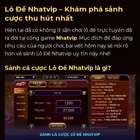
Lô Đề Nhatvip – Khám phá sảnh
cược thu hút nhất
Hiện tại đã có không ít sân chơi lô đề trực tuyến đã
ra đời tại cổng game
Nhatvip
. Mục đích để đáp ứng
nhu cầu của người chơi, bài viết hôm nay sẽ nói rõ
hơn về sảnh Lô Đề Nhatvip uy tín này nhé!
Sảnh cá cược Lô Đề Nhatvip là gì?