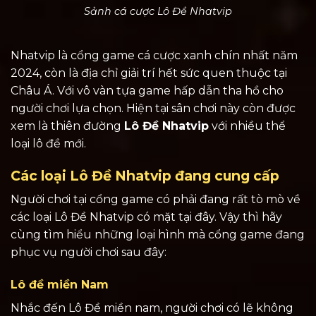
Sảnh cá cược Lô Đề Nhatvip
Nhatvip là cổng game cá cược xanh chín nhất năm
2024, còn là địa chỉ giải trí hết sức quen thuộc tại
Châu Á. Với vô vàn tựa game hấp dẫn tha hồ cho
người chơi lựa chọn. Hiện tại sân chơi này còn được
xem là thiên đường
Lô Đề Nhatvip
với nhiều thể
loại lô đề mới.
Các loại Lô Đề Nhatvip đang cung cấp
Người chơi tại cổng game có phải đang rất tò mò về
các loại Lô Đề Nhatvip có mặt tại đây. Vậy thì hãy
cùng tìm hiểu những loại hình mà cổng game đang
phục vụ người chơi sau đây:
Lô đề miền Nam
Nhắc đến Lô Đề miền nam, người chơi có lẽ không