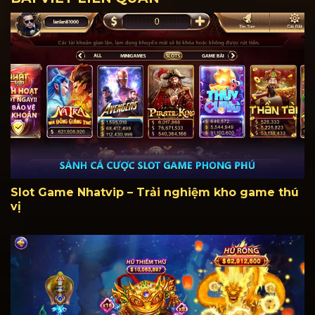
Slot Game Nhatvip – Trải nghiệm kho game thú
vị