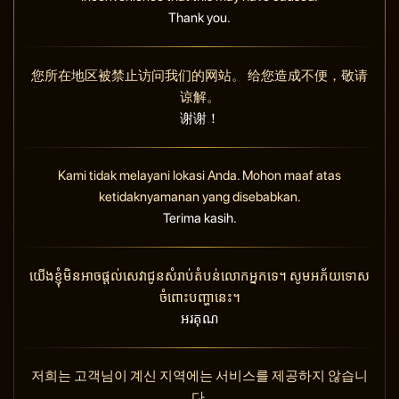
Thank you.
您所在地区被禁止访问我们的网站。 给您造成不便，敬请
谅解。
谢谢！
Kami tidak melayani lokasi Anda. Mohon maaf atas
ketidaknyamanan yang disebabkan.
Terima kasih.
យើងខ្ញុំមិនអាចផ្តល់សេវាជូនសំរាប់តំបន់លោកអ្នកទេ។ សូមអភ័យទោស
ចំពោះបញ្ហានេះ។
អរគុណ
저희는 고객님이 계신 지역에는 서비스를 제공하지 않습니
다.