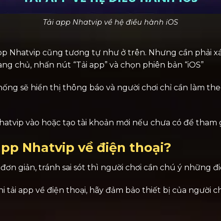
Tải app Nhatvip về hệ điều hành iOS
 app Nhatvip cũng tương tự như ở trên. Nhưng cần phải 
rang chủ, nhấn nút “Tải app” và chọn phiên bản “iOS”
thống sẽ hiển thị thông báo và người chơi chỉ cần làm t
hatvip vào hoặc tạo tài khoản mới nếu chưa có để tham g
 app Nhatvip về điện thoại?
đơn giản, tránh sai sót thì người chơi cần chú ý những đi
hi tải app về điện thoại, hãy đảm bảo thiết bị của người 