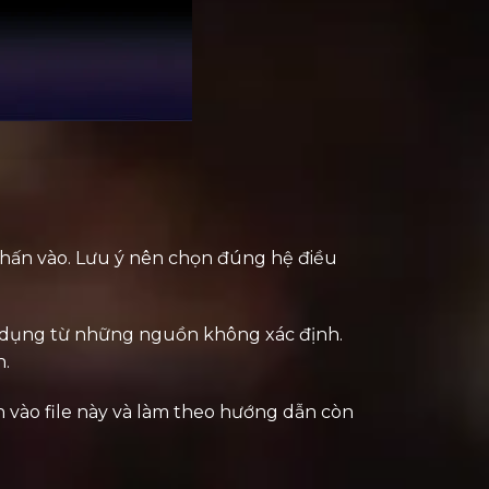
i nhấn vào. Lưu ý nên chọn đúng hệ điều
ng dụng từ những nguồn không xác định.
n.
hấn vào file này và làm theo hướng dẫn còn