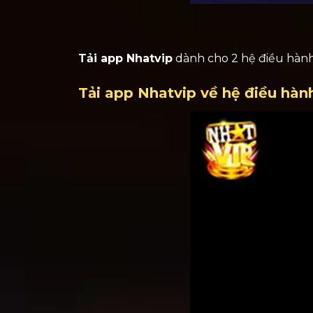
Tải app Nhatvip
dành cho 2 hệ điều hành 
Tải app Nhatvip về hệ điều hàn