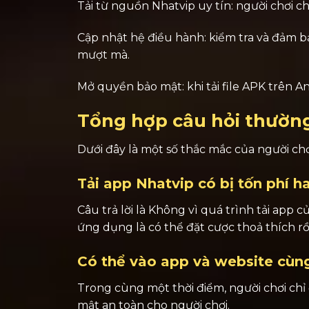
Tải từ nguồn Nhatvip uy tín: người chơi 
Cập nhật hệ điều hành: kiểm tra và đảm b
mượt mà.
Mở quyền bảo mật: khi tải file APK trên An
Tổng hợp câu hỏi thường
Dưới đây là một số thắc mắc của người ch
Tải app Nhatvip có bị tốn phí 
Câu trả lời là Không vì quá trình tải app 
ứng dụng là có thể đặt cược thoả thích rồi
Có thể vào app và website cùn
Trong cùng một thời điểm, người chơi chỉ 
mật an toàn cho người chơi.