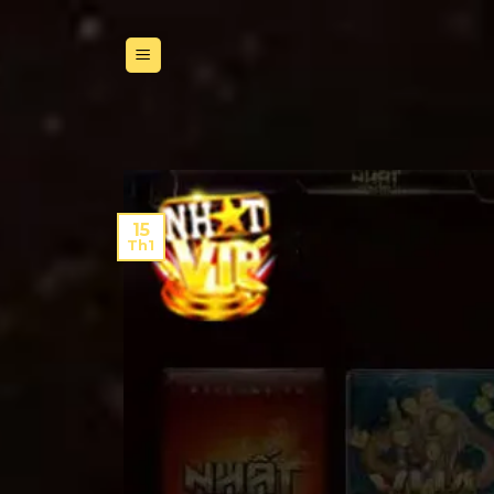
Bỏ
qua
nội
dung
15
Th1