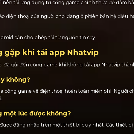
chỉ nên tải ứng dụng từ cổng game chính thức để đảm bả
ảo điện thoại của người chơi đang ở phiên bản hệ điều
droid cần cho phép tải từ nguồn tin cậy.
 gặp khi tải app Nhatvip
ơi đã gửi đến cổng game khi không tải app Nhatvip thành
hay không?
của cổng game về điện thoại hoàn toàn miễn phí. Người ch
.
g một lúc được không?
được đăng nhập trên một thiết bị duy nhất. Các thiết bị